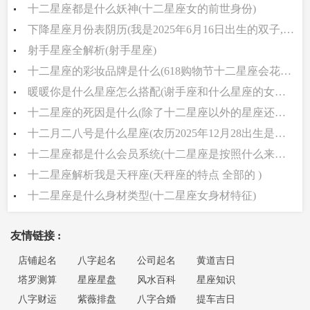
十二星座都是什么妖神(十二星座女的前世身份)
下降星座月份表阴历(我是2025年6月16日出生的双子,想知上升和下降星座)
射手星座全解析(射手星座)
十二星座的彩妆品牌是什么(618购物节十二星座会花最多的钱买什么)
暖暖你是什么星座怎么搭配(谢手座和什么星座的女人最好啊)
十二星座的死因是什么(除了十二星座以外的星座还有哪些 )
十二月二八号是什么星座(农历2025年12月28出生是什么星座)
十二星座都是什么会员系统(十二星座是按照什么来算的 )
十二星座解析我是天秤座(天秤座的特点 全部的 )
十二星座是什么身材类型(十二星座女身材特征)
友情链接 :
店铺起名
八字起名
公司起名
黄道吉日
塔罗测算
星座星盘
风水百科
星座知识
八字财运
紫薇排盘
八字合婚
提车吉日