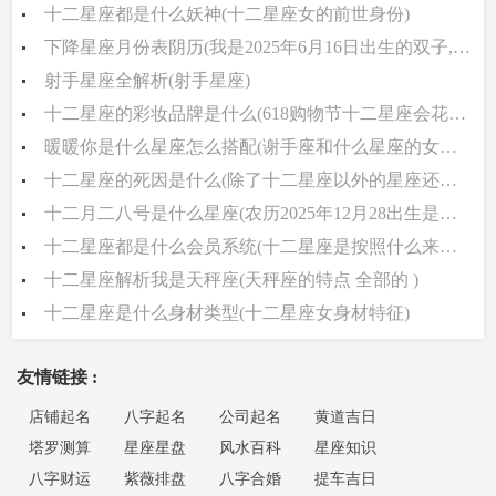
十二星座都是什么妖神(十二星座女的前世身份)
下降星座月份表阴历(我是2025年6月16日出生的双子,想知上升和下降星座)
射手星座全解析(射手星座)
十二星座的彩妆品牌是什么(618购物节十二星座会花最多的钱买什么)
暖暖你是什么星座怎么搭配(谢手座和什么星座的女人最好啊)
十二星座的死因是什么(除了十二星座以外的星座还有哪些 )
十二月二八号是什么星座(农历2025年12月28出生是什么星座)
十二星座都是什么会员系统(十二星座是按照什么来算的 )
十二星座解析我是天秤座(天秤座的特点 全部的 )
十二星座是什么身材类型(十二星座女身材特征)
友情链接 :
店铺起名
八字起名
公司起名
黄道吉日
塔罗测算
星座星盘
风水百科
星座知识
八字财运
紫薇排盘
八字合婚
提车吉日